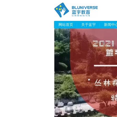
网站首页
关于蓝宇
新闻中