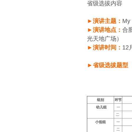
省级选拔内容
►演讲主题：
My
►演讲地点：
合
光天地广场）
►演讲时间：
12
►省级选拔题型
组别
环节
幼儿组
一
二
小低组
一
二