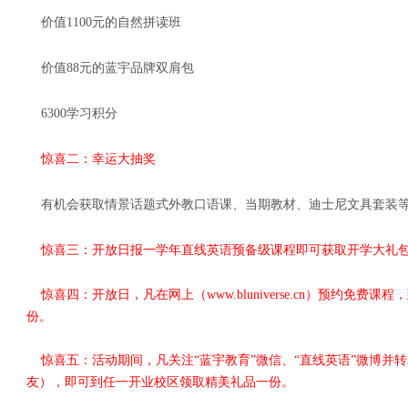
价值1100元的自然拼读班
价值88元的蓝宇品牌双肩包
6300学习积分
惊喜二：幸运大抽奖
有机会获取情景话题式外教口语课、当期教材、迪士尼文具套装等，
惊喜三：开放日报一学年直线英语预备级课程即可获取开学大礼
惊喜四：
开放日，凡在网上（www.bluniverse.cn）预约免
份。
惊喜五：活动期间，
凡关注“蓝宇教育”微信、“直线英语”微博并
友），即可到任一开业校区领取精美礼品一份。